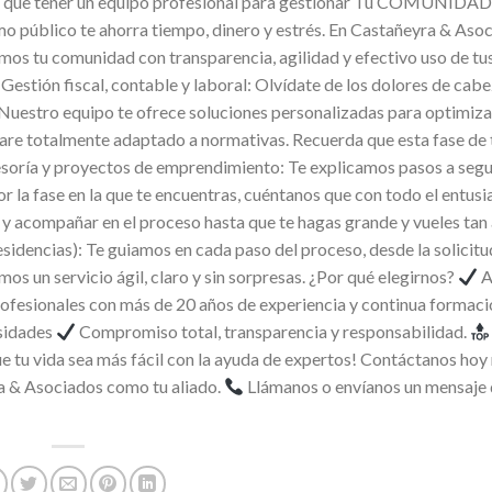
 que tener un equipo profesional para gestionar Tú COMUNIDAD
mo público te ahorra tiempo, dinero y estrés. En Castañeyra & Aso
os tu comunidad con transparencia, agilidad y efectivo uso de tus
Gestión fiscal, contable y laboral: Olvídate de los dolores de cabe
 Nuestro equipo te ofrece soluciones personalizadas para optimiza
ware totalmente adaptado a normativas. Recuerda que esta fase de
soría y proyectos de emprendimiento: Te explicamos pasos a segui
or la fase en la que te encuentras, cuéntanos que con todo el entus
r y acompañar en el proceso hasta que te hagas grande y vueles tan
sidencias): Te guiamos en cada paso del proceso, desde la solicitu
mos un servicio ágil, claro y sin sorpresas. ¿Por qué elegirnos?
A
ofesionales con más de 20 años de experiencia y continua formac
esidades
Compromiso total, transparencia y responsabilidad.
que tu vida sea más fácil con la ayuda de expertos! Contáctanos ho
ra & Asociados como tu aliado.
Llámanos o envíanos un mensaje 