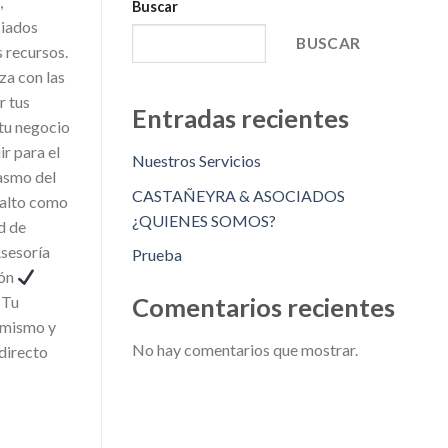
,
Buscar
ciados
BUSCAR
 recursos.
za con las
r tus
Entradas recientes
 tu negocio
r para el
Nuestros Servicios
iasmo del
CASTAÑEYRA & ASOCIADOS
 alto como
¿QUIENES SOMOS?
d de
sesoría
Prueba
ión
Tu
Comentarios recientes
y mismo y
No hay comentarios que mostrar.
directo