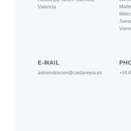
Marte
Valencia
Miérc
Juev
Viern
E-MAIL
PH
administracion@castaneyra.es
+34 6