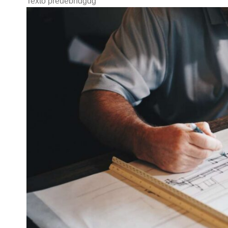
Texto preuebrfdgdg